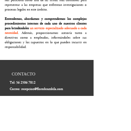
nos posiciona como una de las firmas más confiables para
representar a las empresas que enfrentan investigaciones o
procesos legales en este ámbito.
Entendemos, abordamos y comprendemos los complejos
procedimientos internos de cada uno de nuestros clientes
para brindándoles
un servicio especializado adecuado a cada
necesidad
. Además, proporcionamos asesoría tanto a
directivos como a empleados, informándoles sobre sus
obligaciones y los supuestos en lo que pueden incurrir en
responsabilidad.
CONTACTO
Tel:
56 2506 7812
Correo: recepcion@floresbrambila.com