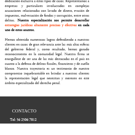
dedicación exclusiva a estos tipos de casos. Representamos a
empresas y particulares involucrados en complejas
acusaciones relacionadas con lavado de dinero, evasión de
impuestos, malversación de fondos y corrupción, entre otros
delitos.
Nuestra especialización nos permite desarrollar
estrategias jurídicas altamente precisas y efectivas
en cada
uno de estos asuntos.
Hemos obtenido numerosos logros defendiendo a nuestros
clientes en casos de gran relevancia ante las más altas esferas
del gobierno federal y, como resultado, hemos ganado
reconocimiento en la comunidad legal. Nuestra firma se
enorgullece de ser una de las más destacadas en el país en
cuanto a la defensa de delitos fiscales, financieros y de cuello
blanco. Nuestra trayectoria es un testimonio de nuestro
compromiso inquebrantable en brindar a nuestros clientes
la representación legal que necesitan y merecen en este
ámbito especializado del derecho penal.
CONTACTO
Tel:
56 2506 7812
Correo: recepcion@floresbrambila.com